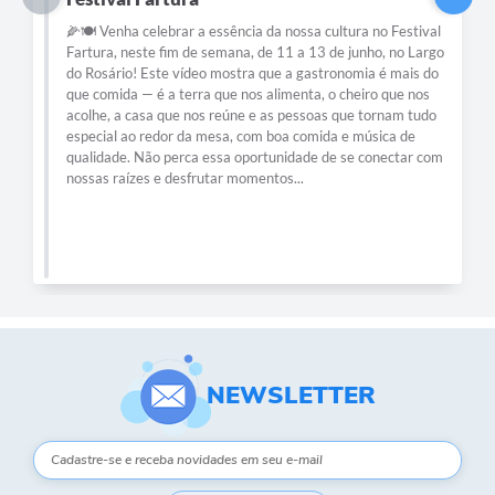
Jubileu do Bom Jesus de Matosinh
sa cultura no Festival
 13 de junho, no Largo
🌟 No último sábado, dia 14 de junho, nossa ci
astronomia é mais do
de uma linda demonstração de fé e tradição d
a, o cheiro que nos
Romaria de Cavaleiros e Amazonas rumo ao 
soas que tornam tudo
Jesus de Matosinhos! 🚶‍♂️🐎 O desfile regist
omida e música de
expressivo no número de animais que recebe
de de se conectar com
no passadiço do Santuário, totalizando 3.226
levantamento do pesquisador aposentado do 
Sadi. Ele destaca que a margem de erro é de
mas o número real pode ser ainda maior, já...
NEWSLETTER