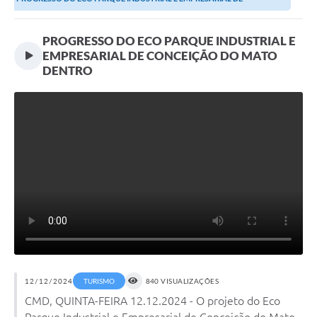
Transparência
CONCEIÇÃO DO MATO DENTRO
Editais
PROGRESSO DO ECO PARQUE INDUSTRIAL E
EMPRESARIAL DE CONCEIÇÃO DO MATO
Legislação
DENTRO
Ouvidoria
Procuradoria Jurídica - Consultoria Administrativa
Serviços da Secretaria Municipal de Fazenda
Controle Interno
Notícias
SIM - Serviço de Inspeção Muncipal
e-SIC
12/12/2024
TURISMO
840 VISUALIZAÇÕES
Regularização Fundiária
CMD, QUINTA-FEIRA 12.12.2024 - O projeto do Eco
Parque Industrial e Empresarial de Conceição do Mato