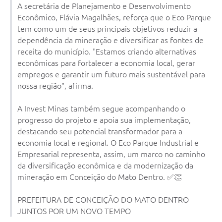
A secretária de Planejamento e Desenvolvimento
Econômico, Flávia Magalhães, reforça que o Eco Parque
Contas Públicas
tem como um de seus principais objetivos reduzir a
Links
dependência da mineração e diversificar as fontes de
receita do município. "Estamos criando alternativas
Serviços Online
econômicas para fortalecer a economia local, gerar
empregos e garantir um futuro mais sustentável para
Telefones Úteis
nossa região", afirma.
A Prefeitura
A Invest Minas também segue acompanhando o
Diário Oficial
progresso do projeto e apoia sua implementação,
destacando seu potencial transformador para a
economia local e regional. O Eco Parque Industrial e
Empresarial representa, assim, um marco no caminho
da diversificação econômica e da modernização da
mineração em Conceição do Mato Dentro. ✅👏
PREFEITURA DE CONCEIÇÃO DO MATO DENTRO
JUNTOS POR UM NOVO TEMPO