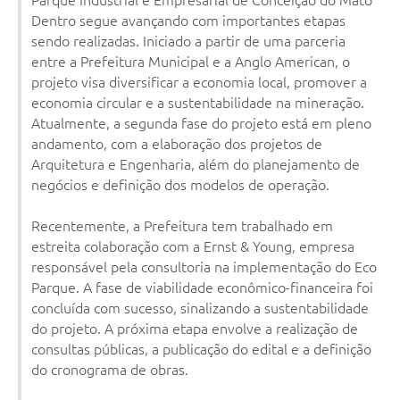
Contato
Dentro segue avançando com importantes etapas
Notificações de Penalidades – Decisões
sendo realizadas. Iniciado a partir de uma parceria
entre a Prefeitura Municipal e a Anglo American, o
Notificações Ambientais
projeto visa diversificar a economia local, promover a
economia circular e a sustentabilidade na mineração.
Notificações Obras e Posturas
Atualmente, a segunda fase do projeto está em pleno
Conselho Municipal de Conservação e Defesa do
andamento, com a elaboração dos projetos de
Meio Ambiente-CODEMA
Arquitetura e Engenharia, além do planejamento de
negócios e definição dos modelos de operação.
Galeria de Fotos
Contratos
Recentemente, a Prefeitura tem trabalhado em
estreita colaboração com a Ernst & Young, empresa
Audiências Públicas
responsável pela consultoria na implementação do Eco
Parque. A fase de viabilidade econômico-financeira foi
Arquivos para Download
concluída com sucesso, sinalizando a sustentabilidade
do projeto. A próxima etapa envolve a realização de
Obras
consultas públicas, a publicação do edital e a definição
Galeria de Vídeos
do cronograma de obras.
Projetos