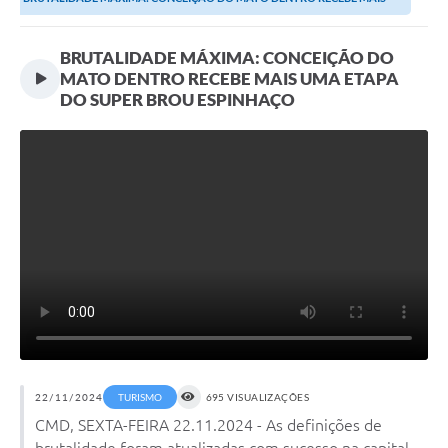
Transparência
UMA ETAPA DO SUPER...
Editais
BRUTALIDADE MÁXIMA: CONCEIÇÃO DO
MATO DENTRO RECEBE MAIS UMA ETAPA
Legislação
DO SUPER BROU ESPINHAÇO
Ouvidoria
Procuradoria Jurídica - Consultoria Administrativa
Serviços da Secretaria Municipal de Fazenda
Controle Interno
Notícias
SIM - Serviço de Inspeção Muncipal
e-SIC
22/11/2024
TURISMO
695 VISUALIZAÇÕES
Regularização Fundiária
CMD, SEXTA-FEIRA 22.11.2024 - As definições de
brutalidade foram atualizadas com sucesso na capital