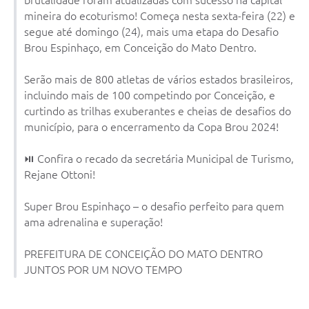
Contato
mineira do ecoturismo! Começa nesta sexta-feira (22) e
Notificações de Penalidades – Decisões
segue até domingo (24), mais uma etapa do Desafio
Brou Espinhaço, em Conceição do Mato Dentro.
Notificações Ambientais
Serão mais de 800 atletas de vários estados brasileiros,
Notificações Obras e Posturas
incluindo mais de 100 competindo por Conceição, e
Conselho Municipal de Conservação e Defesa do
curtindo as trilhas exuberantes e cheias de desafios do
Meio Ambiente-CODEMA
município, para o encerramento da Copa Brou 2024!
Galeria de Fotos
⏯️ Confira o recado da secretária Municipal de Turismo,
Contratos
Rejane Ottoni!
Audiências Públicas
Super Brou Espinhaço – o desafio perfeito para quem
ama adrenalina e superação!
Arquivos para Download
PREFEITURA DE CONCEIÇÃO DO MATO DENTRO
Obras
JUNTOS POR UM NOVO TEMPO
Galeria de Vídeos
Projetos