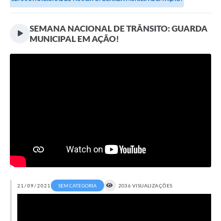
Transparência
Editais
SEMANA NACIONAL DE TRÂNSITO: GUARDA
MUNICIPAL EM AÇÃO!
Legislação
Ouvidoria
Procuradoria Jurídica - Consultoria Administrativa
Serviços da Secretaria Municipal de Fazenda
Controle Interno
Notícias
SIM - Serviço de Inspeção Muncipal
e-SIC
21/09/2021
SEM CATEGORIA
2036 VISUALIZAÇÕES
Regularização Fundiária