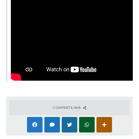
Contato
Notificações de Penalidades – Decisões
Notificações Ambientais
Notificações Obras e Posturas
Conselho Municipal de Conservação e Defesa do
Meio Ambiente-CODEMA
Galeria de Fotos
Contratos
Audiências Públicas
Arquivos para Download
COMPARTILHAR
Obras
Galeria de Vídeos
Projetos