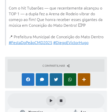
Contato
Com o hit Tubarões — que recentemente alcançou o
Notificações de Penalidades – Decisões
TOP 1 — a dupla fez a Arena de Rodeio vibrar do
começo ao fim! Que honra receber esses gigantes da
Notificações Ambientais
música em Conceição do Mato Dentro! 💥💛
Notificações Obras e Posturas
📍 Prefeitura Municipal de Conceição do Mato Dentro
Conselho Municipal de Conservação e Defesa do
#FestaDoPeãoCMD2025
#DiegoEVictorHugo
Meio Ambiente-CODEMA
Galeria de Fotos
Contratos
COMPARTILHAR
Audiências Públicas
Arquivos para Download
Obras
Galeria de Vídeos
Projetos