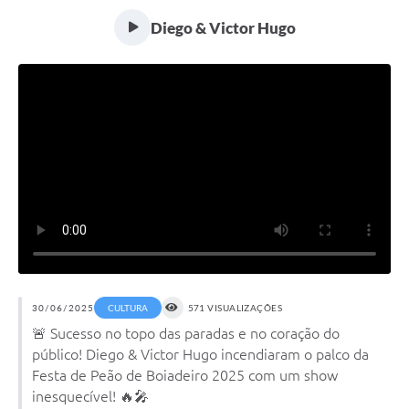
Transparência
Diego & Victor Hugo
Editais
Legislação
Ouvidoria
Procuradoria Jurídica - Consultoria Administrativa
Serviços da Secretaria Municipal de Fazenda
Controle Interno
Notícias
SIM - Serviço de Inspeção Muncipal
30/06/2025
CULTURA
571 VISUALIZAÇÕES
🚨 Sucesso no topo das paradas e no coração do
e-SIC
público! Diego & Victor Hugo incendiaram o palco da
Festa de Peão de Boiadeiro 2025 com um show
Regularização Fundiária
inesquecível! 🔥🎤