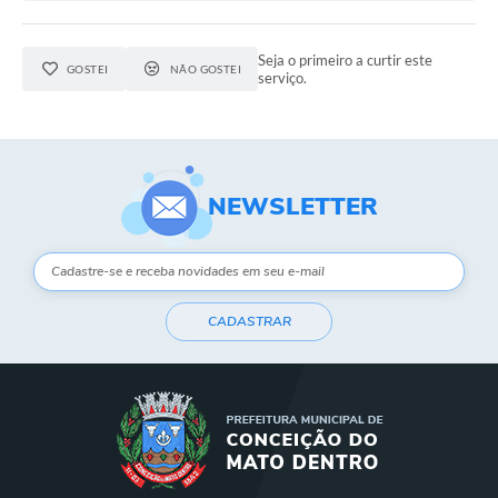
Contato
Notificações de Penalidades – Decisões
Seja o primeiro a curtir este
GOSTEI
NÃO GOSTEI
serviço.
Notificações Ambientais
Notificações Obras e Posturas
Conselho Municipal de Conservação e Defesa do
Meio Ambiente-CODEMA
NEWSLETTER
Galeria de Fotos
Contratos
Audiências Públicas
CADASTRAR
Arquivos para Download
Obras
Galeria de Vídeos
Projetos