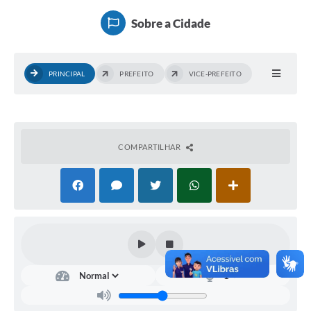
Transparência
Sobre a Cidade
Editais
Legislação
PRINCIPAL
PREFEITO
VICE-PREFEITO
Ouvidoria
Procuradoria Jurídica - Consultoria Administrativa
Serviços da Secretaria Municipal de Fazenda
COMPARTILHAR
Controle Interno
Notícias
SIM - Serviço de Inspeção Muncipal
e-SIC
Regularização Fundiária