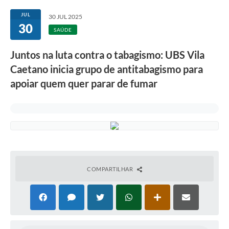
Transparência
JUL
30 JUL 2025
30
Editais
SAÚDE
Legislação
Juntos na luta contra o tabagismo: UBS Vila
Caetano inicia grupo de antitabagismo para
Ouvidoria
apoiar quem quer parar de fumar
Procuradoria Jurídica - Consultoria Administrativa
Serviços da Secretaria Municipal de Fazenda
Controle Interno
Notícias
SIM - Serviço de Inspeção Muncipal
COMPARTILHAR
e-SIC
Regularização Fundiária