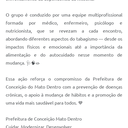
Contas Públicas
O grupo é conduzido por uma equipe multiprofissional
Links
formada por médico, enfermeiro, psicólogo e
nutricionista, que se revezam a cada encontro,
Serviços Online
abordando diferentes aspectos do tabagismo — desde os
Telefones Úteis
impactos físicos e emocionais até a importância da
alimentação e do autocuidado nesse momento de
A Prefeitura
mudança. 🩺🧠🥗
Diário Oficial
Essa ação reforça o compromisso da Prefeitura de
Conceição do Mato Dentro com a prevenção de doenças
crônicas, o apoio à mudança de hábitos e a promoção de
uma vida mais saudável para todos. 💙
Prefeitura de Conceição Mato Dentro
Cuidar, Modernizar, Desenvolver.