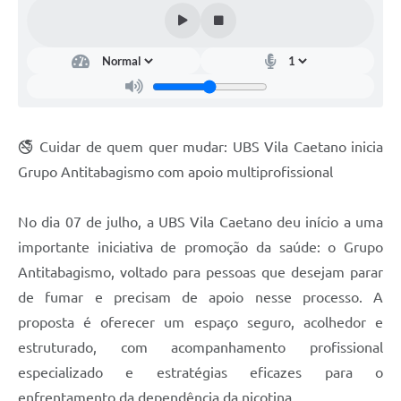
Contato
Notificações de Penalidades – Decisões
Notificações Ambientais
Notificações Obras e Posturas
Conselho Municipal de Conservação e Defesa do
🚭 Cuidar de quem quer mudar: UBS Vila Caetano inicia
Meio Ambiente-CODEMA
Grupo Antitabagismo com apoio multiprofissional
Galeria de Fotos
No dia 07 de julho, a UBS Vila Caetano deu início a uma
Contratos
importante iniciativa de promoção da saúde: o Grupo
Audiências Públicas
Antitabagismo, voltado para pessoas que desejam parar
Arquivos para Download
de fumar e precisam de apoio nesse processo. A
proposta é oferecer um espaço seguro, acolhedor e
Obras
estruturado, com acompanhamento profissional
Galeria de Vídeos
especializado e estratégias eficazes para o
enfrentamento da dependência da nicotina.
Projetos