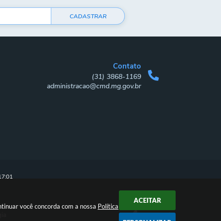
CADASTRAR
Contato
(31) 3868-1169
administracao@cmd.mg.gov.br
17:01
ACEITAR
ontinuar você concorda com a nossa
Política
gia