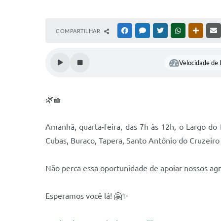
COMPARTILHAR
FACEBOOK
MESSENGER
TWITTER
WHATSAPP
OUTRAS
Velocidade de l
🌿🧺
Amanhã, quarta-feira, das 7h às 12h, o Largo do 
Cubas, Buraco, Tapera, Santo Antônio do Cruzeiro
Não perca essa oportunidade de apoiar nossos agri
Esperamos você lá! 🤗✨