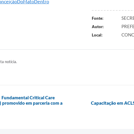
nceiçãoDoMatoDentro
SECR
Fonte:
PREF
Autor:
CONC
Local:
ta notícia.
– Fundamental Critical Care
) promovido em parceria com a
Capacitação em ACLS