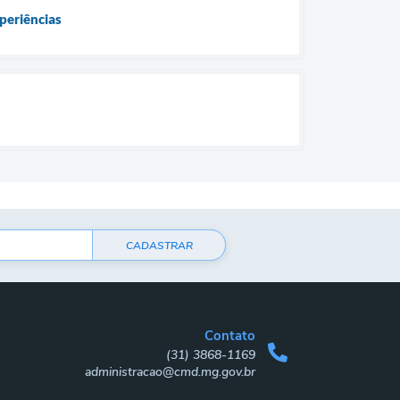
xperiências
CADASTRAR
Contato
(31) 3868-1169
administracao@cmd.mg.gov.br