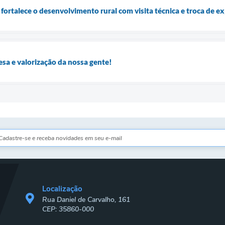
fortalece o desenvolvimento rural com visita técnica e troca de e
esa e valorização da nossa gente!
Localização
Rua Daniel de Carvalho, 161
CEP: 35860-000