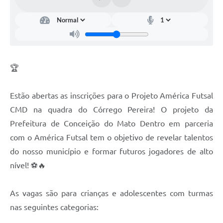
Contato
Notificações de Penalidades – Decisões
Notificações Ambientais
Notificações Obras e Posturas
🏆
Conselho Municipal de Conservação e Defesa do
Meio Ambiente-CODEMA
Estão abertas as inscrições para o Projeto América Futsal
Galeria de Fotos
CMD na quadra do Córrego Pereira! O projeto da
Prefeitura de Conceição do Mato Dentro em parceria
Contratos
com o América Futsal tem o objetivo de revelar talentos
Audiências Públicas
do nosso município e formar futuros jogadores de alto
Arquivos para Download
nível! ⚽🔥
Obras
As vagas são para crianças e adolescentes com turmas
Galeria de Vídeos
nas seguintes categorias:
Projetos