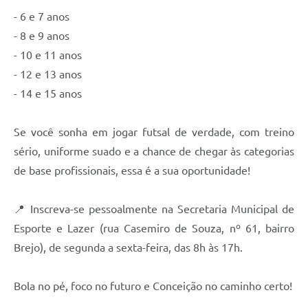
- 6 e 7 anos
Contas Públicas
- 8 e 9 anos
Links
- 10 e 11 anos
- 12 e 13 anos
Serviços Online
- 14 e 15 anos
Telefones Úteis
Se você sonha em jogar futsal de verdade, com treino
A Prefeitura
sério, uniforme suado e a chance de chegar às categorias
Diário Oficial
de base profissionais, essa é a sua oportunidade!
📍 Inscreva-se pessoalmente na Secretaria Municipal de
Esporte e Lazer (rua Casemiro de Souza, nº 61, bairro
Brejo), de segunda a sexta-feira, das 8h às 17h.
Bola no pé, foco no futuro e Conceição no caminho certo!