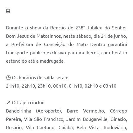
🚍
Contas Públicas
Links
Durante o show da Bênção do 238° Jubileu do Senhor
Serviços Online
Bom Jesus de Matosinhos, neste sábado, dia 21 de junho,
a Prefeitura de Conceição do Mato Dentro garantirá
Telefones Úteis
transporte público exclusivo para mulheres, com horário
A Prefeitura
estendido até a madrugada.
Diário Oficial
🕒 Os horários de saída serão:
21h10, 22h10, 23h10, 00h10, 01h10, 02h10 e 03h10
📍 O trajeto inclui:
Bandeirinha (Aeroporto), Barro Vermelho, Córrego
Pereira, Vila São Francisco, Jardim Bouganville, Ginásio,
Rosário, Vila Caetano, Cuiabá, Bela Vista, Rodoviária,