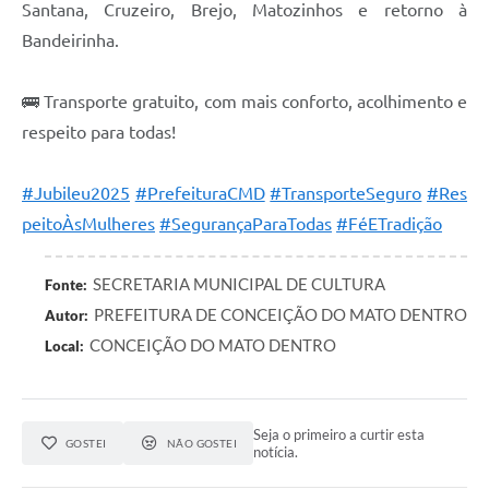
Santana, Cruzeiro, Brejo, Matozinhos e retorno à
Bandeirinha.
🚌 Transporte gratuito, com mais conforto, acolhimento e
respeito para todas!
#Jubileu2025
#PrefeituraCMD
#TransporteSeguro
#Res
peitoÀsMulheres
#SegurançaParaTodas
#FéETradição
SECRETARIA MUNICIPAL DE CULTURA
Fonte:
PREFEITURA DE CONCEIÇÃO DO MATO DENTRO
Autor:
CONCEIÇÃO DO MATO DENTRO
Local:
Seja o primeiro a curtir esta
GOSTEI
NÃO GOSTEI
notícia.