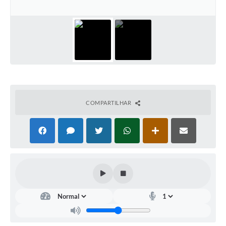
Contato
Notificações de Penalidades – Decisões
Notificações Ambientais
Notificações Obras e Posturas
Conselho Municipal de Conservação e Defesa do
Meio Ambiente-CODEMA
COMPARTILHAR
Galeria de Fotos
Contratos
Audiências Públicas
Arquivos para Download
Obras
Galeria de Vídeos
Projetos