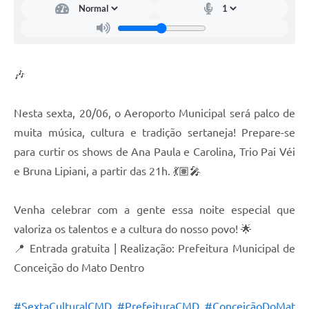
Contato
Notificações de Penalidades – Decisões
Notificações Ambientais
🎶
Notificações Obras e Posturas
Conselho Municipal de Conservação e Defesa do
Nesta sexta, 20/06, o Aeroporto Municipal será palco de
Meio Ambiente-CODEMA
muita música, cultura e tradição sertaneja! Prepare-se
Galeria de Fotos
para curtir os shows de Ana Paula e Carolina, Trio Pai Véi
e Bruna Lipiani, a partir das 21h. 💃🏽🎤
Contratos
Audiências Públicas
Venha celebrar com a gente essa noite especial que
Arquivos para Download
valoriza os talentos e a cultura do nosso povo! 🌟
📍 Entrada gratuita | Realização: Prefeitura Municipal de
Obras
Conceição do Mato Dentro
Galeria de Vídeos
#SextaCulturalCMD
#PrefeituraCMD
#ConceiçãoDoMat
Projetos