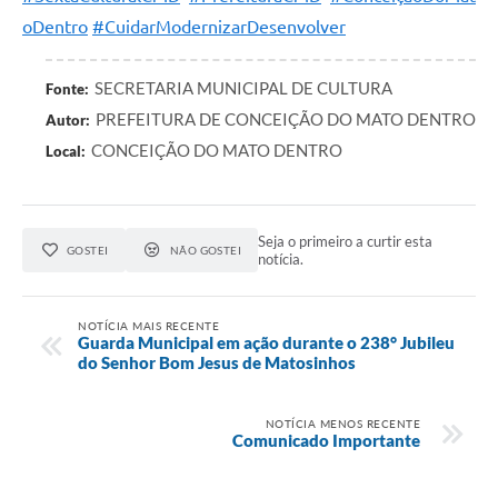
oDentro
#CuidarModernizarDesenvolver
Contas Públicas
Links
SECRETARIA MUNICIPAL DE CULTURA
Fonte:
PREFEITURA DE CONCEIÇÃO DO MATO DENTRO
Autor:
Serviços Online
CONCEIÇÃO DO MATO DENTRO
Local:
Telefones Úteis
A Prefeitura
Seja o primeiro a curtir esta
GOSTEI
NÃO GOSTEI
Diário Oficial
notícia.
NOTÍCIA MAIS RECENTE
Guarda Municipal em ação durante o 238° Jubileu
do Senhor Bom Jesus de Matosinhos
NOTÍCIA MENOS RECENTE
Comunicado Importante