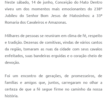
Neste sábado, 14 de junho, Conceição do Mato Dentro
viveu um dos momentos mais emocionantes do 238º
Contas Públicas
Jubileu do Senhor Bom Jesus de Matosinhos: a 33ª
Links
Romaria dos Cavaleiros e Amazonas.
Serviços Online
Milhares de pessoas se reuniram em clima de fé, respeito
Telefones Úteis
e tradição. Dezenas de comitivas, vindas de vários cantos
A Prefeitura
da região, tomaram as ruas da cidade com seus cavalos
enfeitados, suas bandeiras erguidas e o coração cheio de
Diário Oficial
devoção.
Foi um encontro de gerações, de promesseiros, de
famílias e amigos que, juntos, carregaram no olhar a
certeza de que a fé segue firme no caminho da nossa
história.