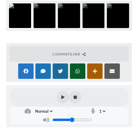
Contato
Notificações de Penalidades – Decisões
Notificações Ambientais
Notificações Obras e Posturas
Conselho Municipal de Conservação e Defesa do
Meio Ambiente-CODEMA
COMPARTILHAR
Galeria de Fotos
Contratos
Audiências Públicas
Arquivos para Download
Obras
Galeria de Vídeos
Projetos