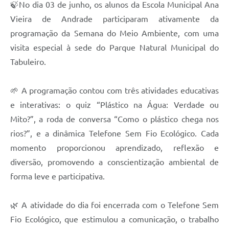
🍃No dia 03 de junho, os alunos da Escola Municipal Ana
Vieira de Andrade participaram ativamente da
Contas Públicas
programação da Semana do Meio Ambiente, com uma
Links
visita especial à sede do Parque Natural Municipal do
Serviços Online
Tabuleiro.
Telefones Úteis
🌱 A programação contou com três atividades educativas
A Prefeitura
e interativas: o quiz “Plástico na Água: Verdade ou
Mito?”, a roda de conversa “Como o plástico chega nos
Diário Oficial
rios?”, e a dinâmica Telefone Sem Fio Ecológico. Cada
momento proporcionou aprendizado, reflexão e
diversão, promovendo a conscientização ambiental de
forma leve e participativa.
🌿 A atividade do dia foi encerrada com o Telefone Sem
Fio Ecológico, que estimulou a comunicação, o trabalho