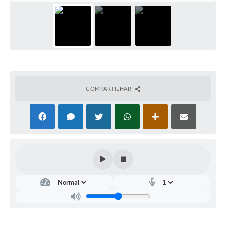
Contato
Notificações de Penalidades – Decisões
Notificações Ambientais
Notificações Obras e Posturas
Conselho Municipal de Conservação e Defesa do
Meio Ambiente-CODEMA
COMPARTILHAR
Galeria de Fotos
Contratos
Audiências Públicas
Arquivos para Download
Obras
Galeria de Vídeos
Projetos