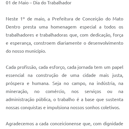
01 de Maio – Dia do Trabalhador
Contas Públicas
Neste 1º de maio, a Prefeitura de Conceição do Mato
Links
Dentro presta uma homenagem especial a todos os
Serviços Online
trabalhadores e trabalhadoras que, com dedicação, força
e esperança, constroem diariamente o desenvolvimento
Telefones Úteis
do nosso município.
A Prefeitura
Cada profissão, cada esforço, cada jornada tem um papel
Diário Oficial
essencial na construção de uma cidade mais justa,
próspera e humana. Seja no campo, na indústria, na
mineração, no comércio, nos serviços ou na
administração pública, o trabalho é a base que sustenta
nossas conquistas e impulsiona nossos sonhos coletivos.
Agradecemos a cada conceicionense que, com dignidade