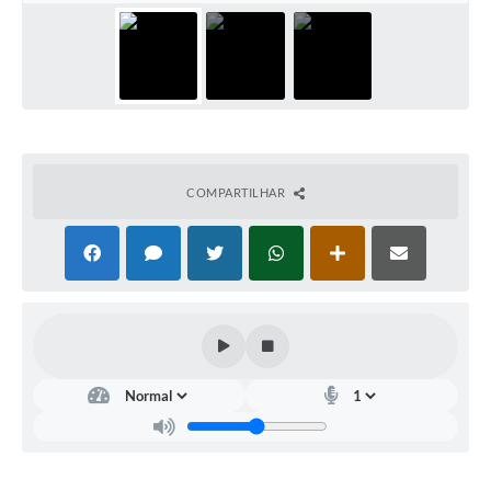
Contato
Notificações de Penalidades – Decisões
Notificações Ambientais
Notificações Obras e Posturas
Conselho Municipal de Conservação e Defesa do
Meio Ambiente-CODEMA
COMPARTILHAR
Galeria de Fotos
Contratos
Audiências Públicas
Arquivos para Download
Obras
Galeria de Vídeos
Projetos