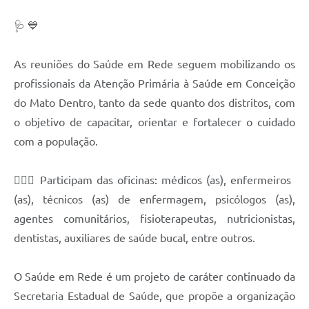
🩺 💙
Contas Públicas
Links
As reuniões do Saúde em Rede seguem mobilizando os
Serviços Online
profissionais da Atenção Primária à Saúde em Conceição
do Mato Dentro, tanto da sede quanto dos distritos, com
Telefones Úteis
o objetivo de capacitar, orientar e fortalecer o cuidado
A Prefeitura
com a população.
Diário Oficial
👩🏽‍⚕️ Participam das oficinas: médicos (as), enfermeiros
(as), técnicos (as) de enfermagem, psicólogos (as),
agentes comunitários, fisioterapeutas, nutricionistas,
dentistas, auxiliares de saúde bucal, entre outros.
O Saúde em Rede é um projeto de caráter continuado da
Secretaria Estadual de Saúde, que propõe a organização