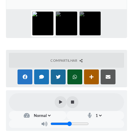
Contato
Notificações de Penalidades – Decisões
Notificações Ambientais
Notificações Obras e Posturas
Conselho Municipal de Conservação e Defesa do
Meio Ambiente-CODEMA
COMPARTILHAR
Galeria de Fotos
Contratos
Audiências Públicas
Arquivos para Download
Obras
Galeria de Vídeos
Projetos