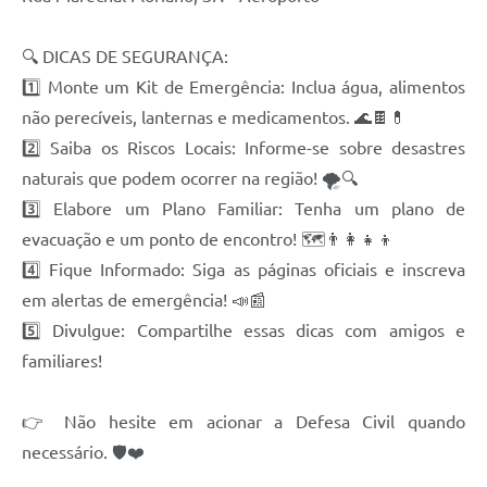
Contas Públicas
🔍 DICAS DE SEGURANÇA:
Links
1️⃣ Monte um Kit de Emergência: Inclua água, alimentos
não perecíveis, lanternas e medicamentos. 🌊🍫💊
Serviços Online
2️⃣ Saiba os Riscos Locais: Informe-se sobre desastres
Telefones Úteis
naturais que podem ocorrer na região! 🌪️🔍
3️⃣ Elabore um Plano Familiar: Tenha um plano de
A Prefeitura
evacuação e um ponto de encontro! 🗺️👨‍👩‍👧‍👦
Diário Oficial
4️⃣ Fique Informado: Siga as páginas oficiais e inscreva
em alertas de emergência! 📣📰
5️⃣ Divulgue: Compartilhe essas dicas com amigos e
familiares!
👉 Não hesite em acionar a Defesa Civil quando
necessário. 🛡️❤️