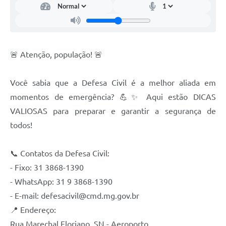
Contato
Notificações de Penalidades – Decisões
Notificações Ambientais
🚨 Atenção, população! 🚨
Notificações Obras e Posturas
Conselho Municipal de Conservação e Defesa do
Você sabia que a Defesa Civil é a melhor aliada em
Meio Ambiente-CODEMA
momentos de emergência? 💪✨ Aqui estão DICAS
Galeria de Fotos
VALIOSAS para preparar e garantir a segurança de
todos!
Contratos
Audiências Públicas
📞 Contatos da Defesa Civil:
Arquivos para Download
- Fixo: 31 3868-1390
- WhatsApp: 31 9 3868-1390
Obras
- E-mail: defesacivil@cmd.mg.gov.br
Galeria de Vídeos
📍 Endereço:
Rua Marechal Floriano, SN - Aeroporto
Projetos