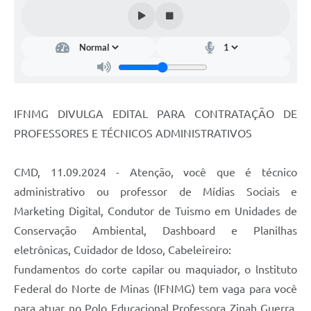
Contato
Notificações de Penalidades – Decisões
Notificações Ambientais
Notificações Obras e Posturas
Conselho Municipal de Conservação e Defesa do
IFNMG DIVULGA EDITAL PARA CONTRATAÇÃO DE
Meio Ambiente-CODEMA
PROFESSORES E TÉCNICOS ADMINISTRATIVOS
Galeria de Fotos
CMD, 11.09.2024 - Atenção, você que é técnico
Contratos
administrativo ou professor de Mídias Sociais e
Audiências Públicas
Marketing Digital, Condutor de Tuismo em Unidades de
Arquivos para Download
Conservação Ambiental, Dashboard e Planilhas
eletrônicas, Cuidador de ldoso, Cabeleireiro:
Obras
fundamentos do corte capilar ou maquiador, o lnstituto
Galeria de Vídeos
Federal do Norte de Minas (IFNMG) tem vaga para você
para atuar no Polo Educacional Professora Zinah Guerra,
Projetos