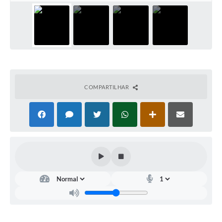
Contato
Notificações de Penalidades – Decisões
Notificações Ambientais
Notificações Obras e Posturas
Conselho Municipal de Conservação e Defesa do
Meio Ambiente-CODEMA
COMPARTILHAR
Galeria de Fotos
Contratos
Audiências Públicas
Arquivos para Download
Obras
Galeria de Vídeos
Projetos