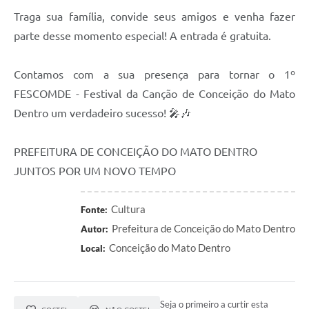
Traga sua família, convide seus amigos e venha fazer
Contas Públicas
parte desse momento especial! A entrada é gratuita.
Links
Contamos com a sua presença para tornar o 1º
Serviços Online
FESCOMDE - Festival da Canção de Conceição do Mato
Telefones Úteis
Dentro um verdadeiro sucesso! 🎤🎶
A Prefeitura
PREFEITURA DE CONCEIÇÃO DO MATO DENTRO
Diário Oficial
JUNTOS POR UM NOVO TEMPO
Cultura
Fonte:
Prefeitura de Conceição do Mato Dentro
Autor:
Conceição do Mato Dentro
Local:
Seja o primeiro a curtir esta