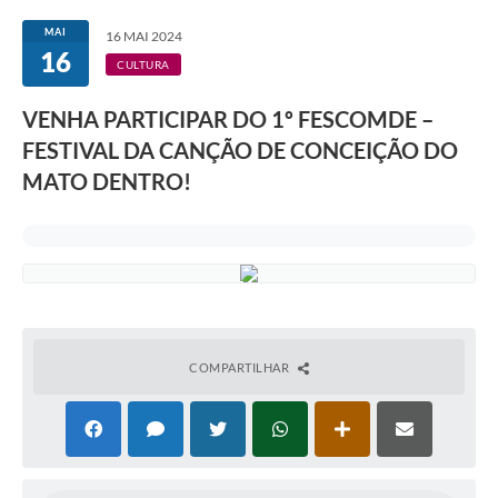
Transparência
MAI
16 MAI 2024
16
Editais
CULTURA
Legislação
VENHA PARTICIPAR DO 1º FESCOMDE –
FESTIVAL DA CANÇÃO DE CONCEIÇÃO DO
Ouvidoria
MATO DENTRO!
Procuradoria Jurídica - Consultoria Administrativa
Serviços da Secretaria Municipal de Fazenda
Controle Interno
Notícias
SIM - Serviço de Inspeção Muncipal
COMPARTILHAR
e-SIC
Regularização Fundiária