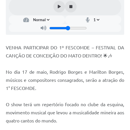
Contato
Notificações de Penalidades – Decisões
Notificações Ambientais
Notificações Obras e Posturas
Conselho Municipal de Conservação e Defesa do
VENHA PARTICIPAR DO 1º FESCOMDE – FESTIVAL DA
Meio Ambiente-CODEMA
CANÇÃO DE CONCEIÇÃO DO MATO DENTRO! 🌟🎶
Galeria de Fotos
No dia 17 de maio, Rodrigo Borges e Marilton Borges,
Contratos
músicos e compositores consagrados, serão a atração do
Audiências Públicas
1° FESCOMDE.
Arquivos para Download
O show terá um repertório focado no clube da esquina,
Obras
movimento musical que levou a musicalidade mineira aos
Galeria de Vídeos
quatro cantos do mundo.
Projetos