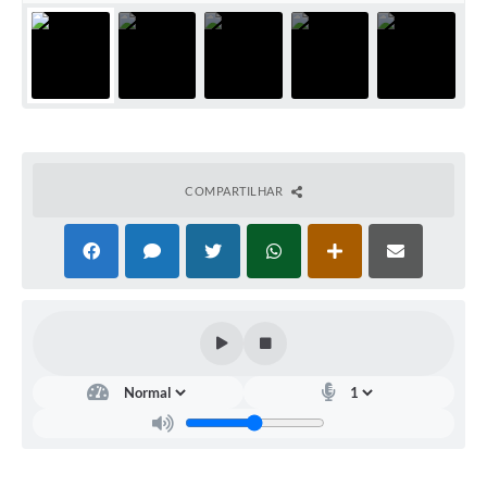
Contato
Notificações de Penalidades – Decisões
Notificações Ambientais
Notificações Obras e Posturas
Conselho Municipal de Conservação e Defesa do
Meio Ambiente-CODEMA
COMPARTILHAR
Galeria de Fotos
Contratos
Audiências Públicas
Arquivos para Download
Obras
Galeria de Vídeos
Projetos