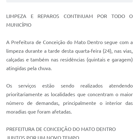
Contas Públicas
LIMPEZA E REPAROS CONTINUAM POR TODO O
Links
MUNICÍPIO
Serviços Online
A Prefeitura de Conceição do Mato Dentro segue com a
Telefones Úteis
limpeza durante a tarde desta quarta-feira (24), nas vias,
calçadas e também nas residências (quintais e garagem)
A Prefeitura
atingidas pela chuva.
Diário Oficial
Os serviços estão sendo realizados atendendo
prioritariamente as localidades que concentram o maior
número de demandas, principalmente o interior das
moradias que foram afetadas.
PREFEITURA DE CONCEIÇÃO DO MATO DENTRO
JUNTOS POR UM NOVO TEMPO