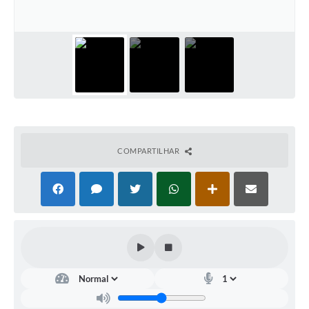
Contato
Notificações de Penalidades – Decisões
Notificações Ambientais
Notificações Obras e Posturas
Conselho Municipal de Conservação e Defesa do
Meio Ambiente-CODEMA
Galeria de Fotos
COMPARTILHAR
Contratos
Audiências Públicas
Arquivos para Download
Obras
Galeria de Vídeos
Projetos