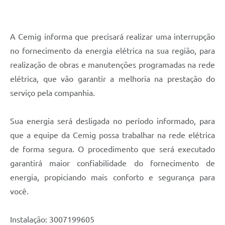
Contato
Notificações de Penalidades – Decisões
A Cemig informa que precisará realizar uma interrupção
Notificações Ambientais
no fornecimento da energia elétrica na sua região, para
Notificações Obras e Posturas
realização de obras e manutenções programadas na rede
elétrica, que vão garantir a melhoria na prestação do
Conselho Municipal de Conservação e Defesa do
Meio Ambiente-CODEMA
serviço pela companhia.
Galeria de Fotos
Sua energia será desligada no período informado, para
Contratos
que a equipe da Cemig possa trabalhar na rede elétrica
Audiências Públicas
de forma segura. O procedimento que será executado
garantirá maior confiabilidade do fornecimento de
Arquivos para Download
energia, propiciando mais conforto e segurança para
Obras
você.
Galeria de Vídeos
Instalação: 3007199605
Projetos