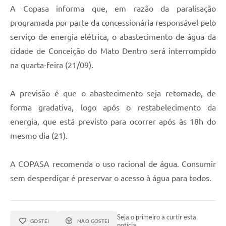
Contato
A Copasa informa que, em razão da paralisação
Notificações de Penalidades – Decisões
programada por parte da concessionária responsável pelo
serviço de energia elétrica, o abastecimento de água da
Notificações Ambientais
cidade de Conceição do Mato Dentro será interrompido
Notificações Obras e Posturas
na quarta-feira (21/09).
Conselho Municipal de Conservação e Defesa do
Meio Ambiente-CODEMA
A previsão é que o abastecimento seja retomado, de
Galeria de Fotos
forma gradativa, logo após o restabelecimento da
energia, que está previsto para ocorrer após às 18h do
Contratos
mesmo dia (21).
Audiências Públicas
A COPASA recomenda o uso racional de água. Consumir
Arquivos para Download
sem desperdiçar é preservar o acesso à água para todos.
Obras
Galeria de Vídeos
Seja o primeiro a curtir esta
GOSTEI
NÃO GOSTEI
Projetos
notícia.