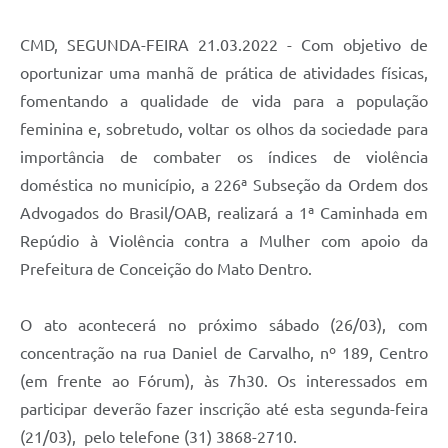
Contato
Notificações de Penalidades – Decisões
CMD, SEGUNDA-FEIRA 21.03.2022 - Com objetivo de
oportunizar uma manhã de prática de atividades físicas,
Notificações Ambientais
fomentando a qualidade de vida para a população
Notificações Obras e Posturas
feminina e, sobretudo, voltar os olhos da sociedade para
importância de combater os índices de violência
Conselho Municipal de Conservação e Defesa do
Meio Ambiente-CODEMA
doméstica no município, a 226ª Subseção da Ordem dos
Galeria de Fotos
Advogados do Brasil/OAB, realizará a 1ª Caminhada em
Repúdio à Violência contra a Mulher com apoio da
Contratos
Prefeitura de Conceição do Mato Dentro.
Audiências Públicas
O ato acontecerá no próximo sábado (26/03), com
Arquivos para Download
concentração na rua Daniel de Carvalho, nº 189, Centro
Obras
(em frente ao Fórum), às 7h30. Os interessados em
Galeria de Vídeos
participar deverão fazer inscrição até esta segunda-feira
(21/03), pelo telefone (31) 3868-2710.
Projetos