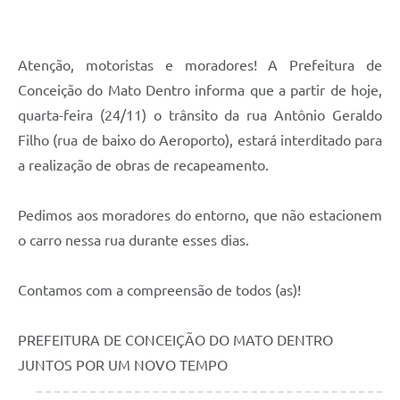
Contato
Notificações de Penalidades – Decisões
Atenção, motoristas e moradores! A Prefeitura de
Notificações Ambientais
Conceição do Mato Dentro informa que a partir de hoje,
Notificações Obras e Posturas
quarta-feira (24/11) o trânsito da rua Antônio Geraldo
Filho (rua de baixo do Aeroporto), estará interditado para
Conselho Municipal de Conservação e Defesa do
Meio Ambiente-CODEMA
a realização de obras de recapeamento.
Galeria de Fotos
Pedimos aos moradores do entorno, que não estacionem
Contratos
o carro nessa rua durante esses dias.
Audiências Públicas
Contamos com a compreensão de todos (as)!
Arquivos para Download
Obras
PREFEITURA DE CONCEIÇÃO DO MATO DENTRO
Galeria de Vídeos
JUNTOS POR UM NOVO TEMPO
Projetos