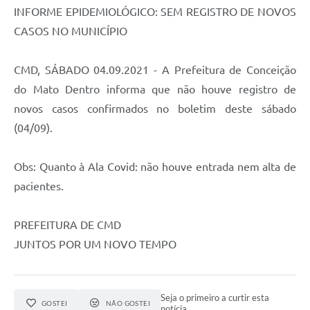
Contato
INFORME EPIDEMIOLÓGICO: SEM REGISTRO DE NOVOS
Notificações de Penalidades – Decisões
CASOS NO MUNICÍPIO
Notificações Ambientais
CMD, SÁBADO 04.09.2021 - A Prefeitura de Conceição
Notificações Obras e Posturas
do Mato Dentro informa que não houve registro de
novos casos confirmados no boletim deste sábado
Conselho Municipal de Conservação e Defesa do
Meio Ambiente-CODEMA
(04/09).
Galeria de Fotos
Obs: Quanto à Ala Covid: não houve entrada nem alta de
Contratos
pacientes.
Audiências Públicas
PREFEITURA DE CMD
Arquivos para Download
JUNTOS POR UM NOVO TEMPO
Obras
Galeria de Vídeos
Seja o primeiro a curtir esta
GOSTEI
NÃO GOSTEI
Projetos
notícia.