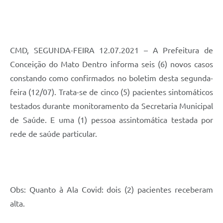
Contato
Notificações de Penalidades – Decisões
⠀⠀⠀⠀⠀⠀⠀⠀⠀⠀⠀⠀⠀⠀⠀
Notificações Ambientais
CMD, SEGUNDA-FEIRA 12.07.2021 – A Prefeitura de
Notificações Obras e Posturas
Conceição do Mato Dentro informa seis (6) novos casos
constando como confirmados no boletim desta segunda-
Conselho Municipal de Conservação e Defesa do
Meio Ambiente-CODEMA
feira (12/07). Trata-se de cinco (5) pacientes sintomáticos
Galeria de Fotos
testados durante monitoramento da Secretaria Municipal
de Saúde. E uma (1) pessoa assintomática testada por
Contratos
rede de saúde particular.⠀
Audiências Públicas
⠀⠀⠀⠀⠀⠀
Arquivos para Download
Obras
Obs: Quanto à Ala Covid: dois (2) pacientes receberam
Galeria de Vídeos
alta.
Projetos