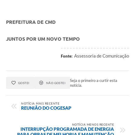
⠀⠀⠀⠀⠀⠀⠀⠀
Contas Públicas
PREFEITURA DE CMD
Links
Serviços Online
JUNTOS POR UM NOVO TEMPO
Telefones Úteis
Assessoria de Comunicação
Fonte:
A Prefeitura
Diário Oficial
Seja o primeiro a curtir esta
GOSTEI
NÃO GOSTEI
notícia.
NOTÍCIA MAIS RECENTE
REUNIÃO DO COGESAP
NOTÍCIA MENOS RECENTE
INTERRUPÇÃO PROGRAMADA DE ENERGIA
PARA OBRAS DE MELHORIA E MANUTENÇÃO