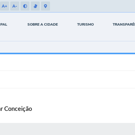
A+
A-
IPAL
SOBRE A CIDADE
TURISMO
TRANSPARÊ
ar Conceição
 MÍDIAS
RECEBA NOTÍCIAS