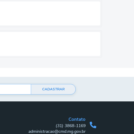
CADASTRAR
Contato
(31) 3868-1169
administracao@cmd.mg.gov.br