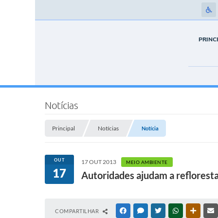
PRINC
Notícias
Principal
Notícias
Notícia
OUT
17 OUT 2013
MEIO AMBIENTE
17
Autoridades ajudam a reflorest
COMPARTILHAR
FACEBOOK
MESSENGER
TWITTER
WHATSAPP
OUTRAS