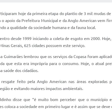
articiparam hoje da primeira etapa do plantio de 3 mil mudas 
o apoio da Prefeitura Municipal e da Anglo American vem firm
ando a qualidade da sociedade humana e da fauna local.
ntro desde 1999 iniciando a coleta de esgoto em 2000. Hoje
inas Gerais, 625 cidades possuem este serviço.
ma Guimarães lembrou que os serviços da Copasa foram aplicad
ada que esta era imprópria para o consumo. Hoje, o atual pr
a saúde dos cidadãos.
esgate feito pela Anglo American nas áreas exploradas p
 região e evitando maiores impactos ambientais.
naldinho disse que “é muito bom perceber que o município 
es coloca a sociedade em primeiro lugar e é assim que se deve 