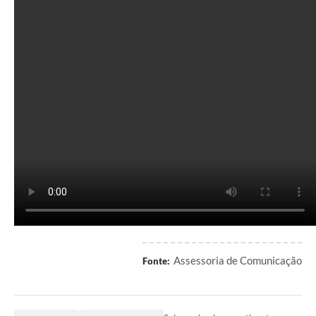
Contato
Notificações de Penalidades – Decisões
Notificações Ambientais
Notificações Obras e Posturas
Conselho Municipal de Conservação e Defesa do
Meio Ambiente-CODEMA
Galeria de Fotos
Contratos
Audiências Públicas
Arquivos para Download
Obras
Assessoria de Comunicação
Fonte:
Galeria de Vídeos
Projetos