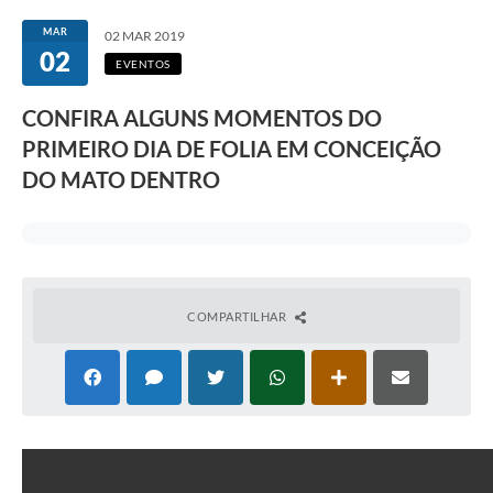
Transparência
MAR
02 MAR 2019
02
Editais
EVENTOS
Legislação
CONFIRA ALGUNS MOMENTOS DO
PRIMEIRO DIA DE FOLIA EM CONCEIÇÃO
Ouvidoria
DO MATO DENTRO
Procuradoria Jurídica - Consultoria Administrativa
Serviços da Secretaria Municipal de Fazenda
Controle Interno
COMPARTILHAR
Notícias
SIM - Serviço de Inspeção Muncipal
e-SIC
Regularização Fundiária