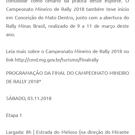
consolidar como cenário da prática desse esporte. O
Campeonato Mineiro de Rally 2018 também teve início
Contas Públicas
em Conceição do Mato Dentro, junto com a abertura do
Links
Rally Minas Brasil, realizado de 9 a 11 de março deste
ano.
Serviços Online
Telefones Úteis
Leia mais sobre o Campeonato Mineiro de Rally 2018 no
A Prefeitura
link http://cmd.mg.gov.br/turismo/finalrally
Diário Oficial
PROGRAMAÇÃO DA FINAL DO CAMPEONATO MINEIRO
DE RALLY 2018*
SÁBADO, 03.11.2018
Etapa 1
Largada: 8h | Estrada do Meloso (na direção do Mirante