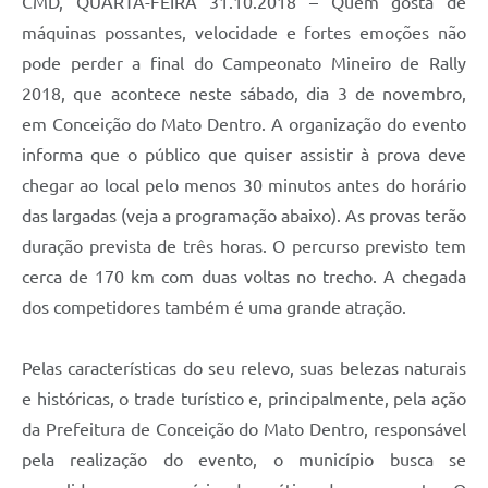
Contato
CMD, QUARTA-FEIRA 31.10.2018 – Quem gosta de
máquinas possantes, velocidade e fortes emoções não
Notificações de Penalidades – Decisões
pode perder a final do Campeonato Mineiro de Rally
Notificações Ambientais
2018, que acontece neste sábado, dia 3 de novembro,
em Conceição do Mato Dentro. A organização do evento
Notificações Obras e Posturas
informa que o público que quiser assistir à prova deve
Conselho Municipal de Conservação e Defesa do
chegar ao local pelo menos 30 minutos antes do horário
Meio Ambiente-CODEMA
das largadas (veja a programação abaixo). As provas terão
Galeria de Fotos
duração prevista de três horas. O percurso previsto tem
Contratos
cerca de 170 km com duas voltas no trecho. A chegada
dos competidores também é uma grande atração.
Audiências Públicas
Arquivos para Download
Pelas características do seu relevo, suas belezas naturais
e históricas, o trade turístico e, principalmente, pela ação
Obras
da Prefeitura de Conceição do Mato Dentro, responsável
Galeria de Vídeos
pela realização do evento, o município busca se
Projetos