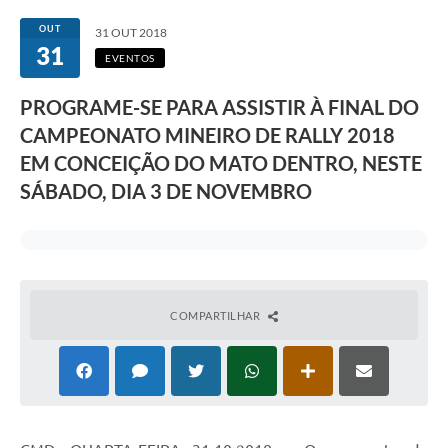
Transparência
OUT
31 OUT 2018
31
Editais
EVENTOS
Legislação
PROGRAME-SE PARA ASSISTIR À FINAL DO
CAMPEONATO MINEIRO DE RALLY 2018
Ouvidoria
EM CONCEIÇÃO DO MATO DENTRO, NESTE
Procuradoria Jurídica - Consultoria Administrativa
SÁBADO, DIA 3 DE NOVEMBRO
Serviços da Secretaria Municipal de Fazenda
Controle Interno
Notícias
COMPARTILHAR
SIM - Serviço de Inspeção Muncipal
e-SIC
Regularização Fundiária