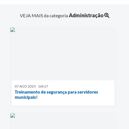
Contas Públicas
Administração
VEJA MAIS da categoria
Links
Serviços Online
Telefones Úteis
A Prefeitura
Diário Oficial
07 AGO 2025 - 16h17
Treinamento de segurança para servidores
municipais!