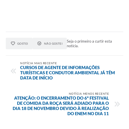
Contato
Notificações de Penalidades – Decisões
Notificações Ambientais
Notificações Obras e Posturas
Seja o primeiro a curtir esta
GOSTEI
NÃO GOSTEI
Conselho Municipal de Conservação e Defesa do
notícia.
Meio Ambiente-CODEMA
Galeria de Fotos
NOTÍCIA MAIS RECENTE
CURSOS DE AGENTE DE INFORMAÇÕES
Contratos
TURÍSTICAS E CONDUTOR AMBIENTAL JÁ TÊM
DATA DE INÍCIO
Audiências Públicas
NOTÍCIA MENOS RECENTE
Arquivos para Download
ATENÇÃO: O ENCERRAMENTO DO 6º FESTIVAL
DE COMIDA DA ROÇA SERÁ ADIADO PARA O
Obras
DIA 18 DE NOVEMBRO DEVIDO À REALIZAÇÃO
DO ENEM NO DIA 11
Galeria de Vídeos
Projetos