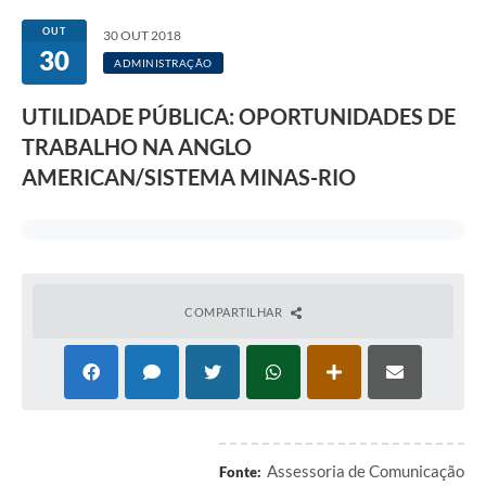
Transparência
OUT
30 OUT 2018
30
Editais
ADMINISTRAÇÃO
Legislação
UTILIDADE PÚBLICA: OPORTUNIDADES DE
TRABALHO NA ANGLO
Ouvidoria
AMERICAN/SISTEMA MINAS-RIO
Procuradoria Jurídica - Consultoria Administrativa
Serviços da Secretaria Municipal de Fazenda
Controle Interno
COMPARTILHAR
Notícias
SIM - Serviço de Inspeção Muncipal
e-SIC
Regularização Fundiária
Assessoria de Comunicação
Fonte: