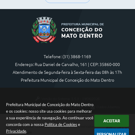
Telefone: (31) 3868-1169
Endereço: Rua Daniel de Carvalho, 161 | CEP: 35860-000
Atendimento de Segunda-feira à Sexta-feira das 08h às 17h
Prefeitura Municipal de Conceição do Mato Dentro
Versão do Sistema:
3.5.3 - 19/06/2026
Prefeitura Municipal de Conceição do Mato Dentro
Portal atualizado em:
07/08/2026 17:36
Dados Abertos
e os cookies: nosso site usa cookies para melhorar
a sua experiência de navegação. Ao continuar você
ACEITAR
concorda com a nossa
Política de Cookies
e
Copyright Instar - 2006-2026. Todos os direitos reservados -
Privacidade
.
Instar Tecnologia
PERSONALIZAR