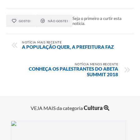
Contato
Notificações de Penalidades – Decisões
Seja o primeiro a curtir esta
GOSTEI
NÃO GOSTEI
notícia.
Notificações Ambientais
Notificações Obras e Posturas
NOTÍCIA MAIS RECENTE
A POPULAÇÃO QUER, A PREFEITURA FAZ
Conselho Municipal de Conservação e Defesa do
Meio Ambiente-CODEMA
NOTÍCIA MENOS RECENTE
Galeria de Fotos
CONHEÇA OS PALESTRANTES DO ABETA
SUMMIT 2018
Contratos
Audiências Públicas
Arquivos para Download
Cultura
VEJA MAIS da categoria
Obras
Galeria de Vídeos
Projetos