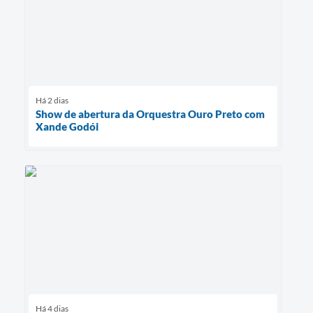
Contas Públicas
Links
Serviços Online
Há 2 dias
Telefones Úteis
Show de abertura da Orquestra Ouro Preto com
Xande Godói
A Prefeitura
Diário Oficial
Há 4 dias