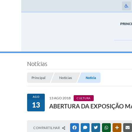
PRINC
Notícias
Principal
Notícias
Notícia
AGO
13 AGO 2018
CULTURA
13
ABERTURA DA EXPOSIÇÃO M
COMPARTILHAR
FACEBOOK
MESSENGER
TWITTER
WHATSAPP
OUTRAS