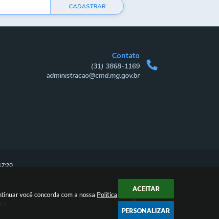
CADASTRAR
Contato
(31) 3868-1169
administracao@cmd.mg.gov.br
17:20
ACEITAR
ontinuar você concorda com a nossa
Política
gia
PERSONALIZAR