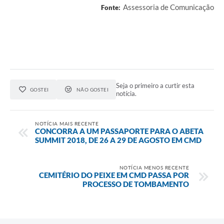
Contato
Assessoria de Comunicação
Fonte:
Notificações de Penalidades – Decisões
Notificações Ambientais
Notificações Obras e Posturas
Conselho Municipal de Conservação e Defesa do
Meio Ambiente-CODEMA
Seja o primeiro a curtir esta
GOSTEI
NÃO GOSTEI
notícia.
Galeria de Fotos
NOTÍCIA MAIS RECENTE
Contratos
CONCORRA A UM PASSAPORTE PARA O ABETA
SUMMIT 2018, DE 26 A 29 DE AGOSTO EM CMD
Audiências Públicas
Arquivos para Download
NOTÍCIA MENOS RECENTE
CEMITÉRIO DO PEIXE EM CMD PASSA POR
PROCESSO DE TOMBAMENTO
Obras
Galeria de Vídeos
Projetos