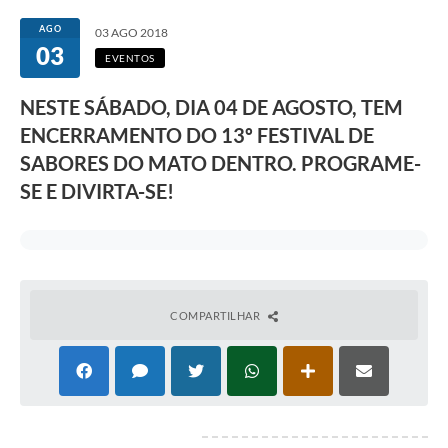
Transparência
AGO
03 AGO 2018
03
Editais
EVENTOS
Legislação
NESTE SÁBADO, DIA 04 DE AGOSTO, TEM
ENCERRAMENTO DO 13º FESTIVAL DE
Ouvidoria
SABORES DO MATO DENTRO. PROGRAME-
Procuradoria Jurídica - Consultoria Administrativa
SE E DIVIRTA-SE!
Serviços da Secretaria Municipal de Fazenda
Controle Interno
Notícias
COMPARTILHAR
SIM - Serviço de Inspeção Muncipal
e-SIC
Regularização Fundiária