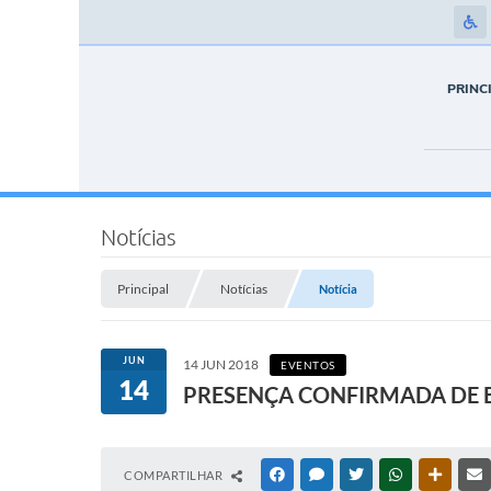
PRINC
Notícias
Principal
Notícias
Notícia
JUN
14 JUN 2018
EVENTOS
14
PRESENÇA CONFIRMADA DE 
COMPARTILHAR
FACEBOOK
MESSENGER
TWITTER
WHATSAPP
OUTRAS