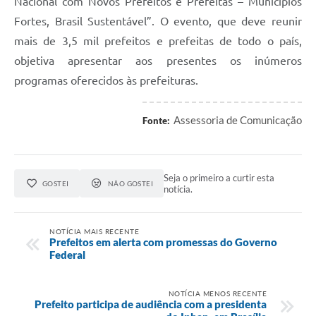
Contato
Nacional com Novos Prefeitos e Prefeitas – Municípios
Fortes, Brasil Sustentável”. O evento, que deve reunir
Notificações de Penalidades – Decisões
mais de 3,5 mil prefeitos e prefeitas de todo o país,
Notificações Ambientais
objetiva apresentar aos presentes os inúmeros
programas oferecidos às prefeituras.
Notificações Obras e Posturas
Conselho Municipal de Conservação e Defesa do
Assessoria de Comunicação
Meio Ambiente-CODEMA
Fonte:
Galeria de Fotos
Contratos
Seja o primeiro a curtir esta
GOSTEI
NÃO GOSTEI
notícia.
Audiências Públicas
Arquivos para Download
NOTÍCIA MAIS RECENTE
Prefeitos em alerta com promessas do Governo
Federal
Obras
Galeria de Vídeos
NOTÍCIA MENOS RECENTE
Prefeito participa de audiência com a presidenta
Projetos