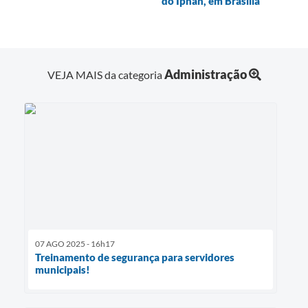
do Iphan, em Brasília
Contas Públicas
Links
Administração
VEJA MAIS da categoria
Serviços Online
Telefones Úteis
A Prefeitura
Diário Oficial
07 AGO 2025 - 16h17
Treinamento de segurança para servidores
municipais!