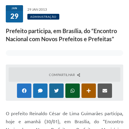
Transparência
JAN
29 JAN 2013
29
Editais
ADMINISTRAÇÃO
Legislação
Prefeito participa, em Brasília, do “Encontro
Nacional com Novos Prefeitos e Prefeitas”
Ouvidoria
Procuradoria Jurídica - Consultoria Administrativa
Serviços da Secretaria Municipal de Fazenda
Controle Interno
COMPARTILHAR
Notícias
SIM - Serviço de Inspeção Muncipal
e-SIC
O prefeito Reinaldo César de Lima Guimarães participa,
Regularização Fundiária
hoje e amanhã (30/01), em Brasília, do “Encontro