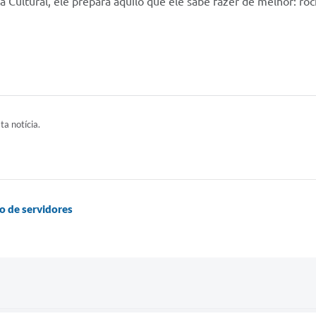
 Cultural, ele prepara aquilo que ele sabe fazer de melhor: roc
ta notícia.
o de servidores