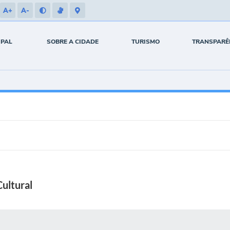
A+
A-
IPAL
SOBRE A CIDADE
TURISMO
TRANSPARÊ
Cultural
 MÍDIAS
RECEBA NOTÍCIAS