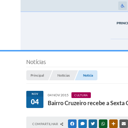
PRINC
Notícias
Principal
Notícias
Notícia
NOV
04 NOV 2015
CULTURA
04
Bairro Cruzeiro recebe a Sexta 
COMPARTILHAR
FACEBOOK
MESSENGER
TWITTER
WHATSAPP
OUTRAS