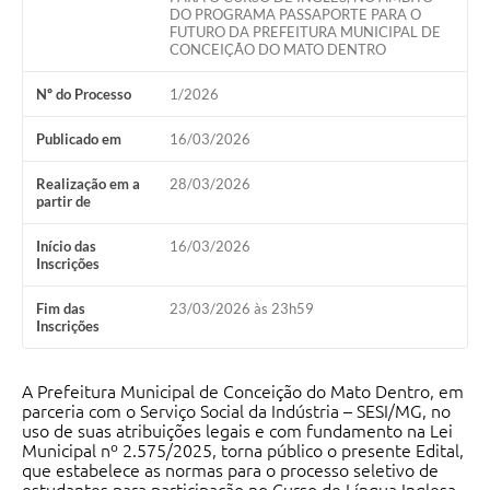
Contato
DO PROGRAMA PASSAPORTE PARA O
FUTURO DA PREFEITURA MUNICIPAL DE
Notificações de Penalidades – Decisões
CONCEIÇÃO DO MATO DENTRO
Notificações Ambientais
Nº do Processo
1/2026
Notificações Obras e Posturas
Publicado em
16/03/2026
Conselho Municipal de Conservação e Defesa do
Realização em a
28/03/2026
Meio Ambiente-CODEMA
partir de
Galeria de Fotos
Início das
16/03/2026
Inscrições
Contratos
Fim das
23/03/2026 às 23h59
Audiências Públicas
Inscrições
Arquivos para Download
A Prefeitura Municipal de Conceição do Mato Dentro, em
Obras
parceria com o Serviço Social da Indústria – SESI/MG, no
uso de suas atribuições legais e com fundamento na Lei
Galeria de Vídeos
Municipal nº 2.575/2025, torna público o presente Edital,
que estabelece as normas para o processo seletivo de
Projetos