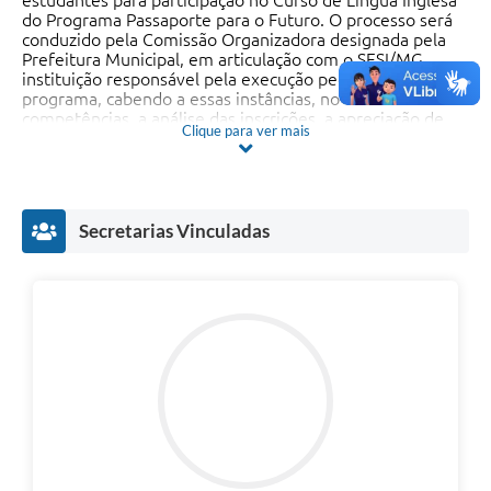
estudantes para participação no Curso de Língua Inglesa
do Programa Passaporte para o Futuro. O processo será
conduzido pela Comissão Organizadora designada pela
Contas Públicas
Prefeitura Municipal, em articulação com o SESI/MG,
instituição responsável pela execução pedagógica do
Links
programa, cabendo a essas instâncias, no âmbito de suas
competências, a análise das inscrições, a apreciação de
Serviços Online
Clique para ver mais
solicitações de atendimento especial, a divulgação de
resultados, a convocação de candidatos excedentes e a
Telefones Úteis
realização dos procedimentos de matrícula.
Clique aqui e faça a sua inscrição!
A Prefeitura
Secretarias Vinculadas
Diário Oficial