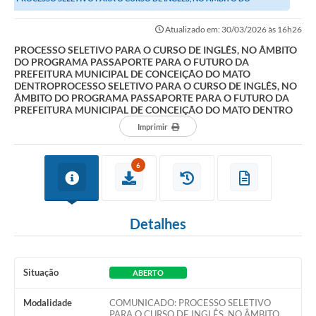
Transparência
PROGRAMA PASSAPORTE PARA O FUTURO DA PREFEITURA...
Atualizado em: 30/03/2026 às 16h26
Editais
PROCESSO SELETIVO PARA O CURSO DE INGLÊS, NO ÂMBITO
DO PROGRAMA PASSAPORTE PARA O FUTURO DA
Legislação
PREFEITURA MUNICIPAL DE CONCEIÇÃO DO MATO
DENTROPROCESSO SELETIVO PARA O CURSO DE INGLÊS, NO
Ouvidoria
ÂMBITO DO PROGRAMA PASSAPORTE PARA O FUTURO DA
PREFEITURA MUNICIPAL DE CONCEIÇÃO DO MATO DENTRO
Procuradoria Jurídica - Consultoria Administrativa
Imprimir
Serviços da Secretaria Municipal de Fazenda
6
Controle Interno
Notícias
Detalhes
SIM - Serviço de Inspeção Muncipal
e-SIC
Situação
ABERTO
Regularização Fundiária
Modalidade
COMUNICADO: PROCESSO SELETIVO
PARA O CURSO DE INGLÊS, NO ÂMBITO