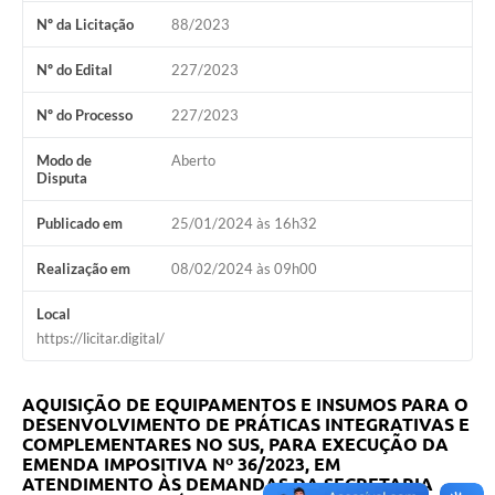
Contato
Nº da Licitação
88/2023
Notificações de Penalidades – Decisões
Nº do Edital
227/2023
Notificações Ambientais
Nº do Processo
227/2023
Notificações Obras e Posturas
Modo de
Aberto
Conselho Municipal de Conservação e Defesa do
Disputa
Meio Ambiente-CODEMA
Publicado em
25/01/2024 às 16h32
Galeria de Fotos
Realização em
08/02/2024 às 09h00
Contratos
Local
Audiências Públicas
https://licitar.digital/
Arquivos para Download
AQUISIÇÃO DE EQUIPAMENTOS E INSUMOS PARA O
Obras
DESENVOLVIMENTO DE PRÁTICAS INTEGRATIVAS E
COMPLEMENTARES NO SUS, PARA EXECUÇÃO DA
Galeria de Vídeos
EMENDA IMPOSITIVA Nº 36/2023, EM
ATENDIMENTO ÀS DEMANDAS DA SECRETARIA
Projetos