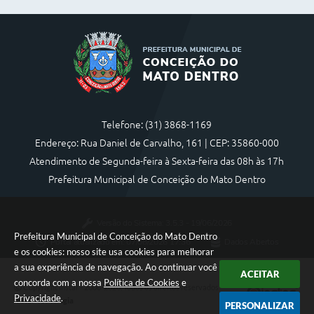
Telefone: (31) 3868-1169
Endereço: Rua Daniel de Carvalho, 161 | CEP: 35860-000
Atendimento de Segunda-feira à Sexta-feira das 08h às 17h
Prefeitura Municipal de Conceição do Mato Dentro
Versão do Sistema:
3.5.3 - 19/06/2026
Prefeitura Municipal de Conceição do Mato Dentro
Portal atualizado em:
07/08/2026 17:36
Dados Abertos
e os cookies: nosso site usa cookies para melhorar
a sua experiência de navegação. Ao continuar você
ACEITAR
concorda com a nossa
Política de Cookies
e
Copyright Instar - 2006-2026. Todos os direitos reservados -
Privacidade
.
Instar Tecnologia
PERSONALIZAR