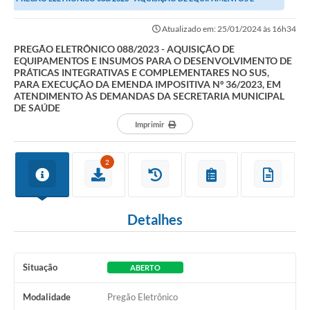
Transparência
INSUMOS PARA O DESENVOLVIMENTO DE PRÁTICAS...
Atualizado em: 25/01/2024 às 16h34
Editais
PREGÃO ELETRÔNICO 088/2023 - AQUISIÇÃO DE
EQUIPAMENTOS E INSUMOS PARA O DESENVOLVIMENTO DE
Legislação
PRÁTICAS INTEGRATIVAS E COMPLEMENTARES NO SUS,
PARA EXECUÇÃO DA EMENDA IMPOSITIVA Nº 36/2023, EM
Ouvidoria
ATENDIMENTO ÀS DEMANDAS DA SECRETARIA MUNICIPAL
DE SAÚDE
Procuradoria Jurídica - Consultoria Administrativa
Imprimir
Serviços da Secretaria Municipal de Fazenda
2
Controle Interno
Notícias
Detalhes
SIM - Serviço de Inspeção Muncipal
e-SIC
Situação
ABERTO
Regularização Fundiária
Modalidade
Pregão Eletrônico