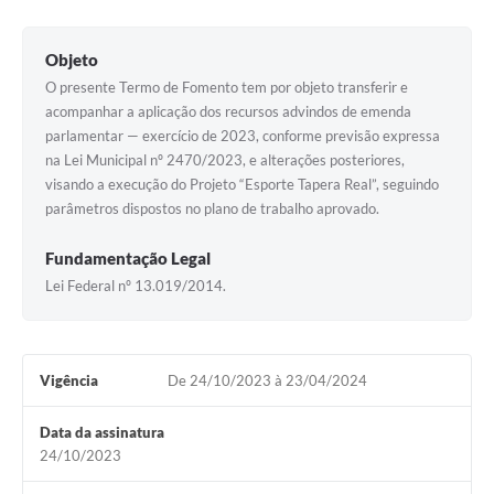
Contato
Notificações de Penalidades – Decisões
Objeto
Notificações Ambientais
O presente Termo de Fomento tem por objeto transferir e
acompanhar a aplicação dos recursos advindos de emenda
Notificações Obras e Posturas
parlamentar — exercício de 2023, conforme previsão expressa
na Lei Municipal nº 2470/2023, e alterações posteriores,
Conselho Municipal de Conservação e Defesa do
visando a execução do Projeto “Esporte Tapera Real”, seguindo
Meio Ambiente-CODEMA
parâmetros dispostos no plano de trabalho aprovado.
Galeria de Fotos
Fundamentação Legal
Contratos
Lei Federal nº 13.019/2014.
Audiências Públicas
Arquivos para Download
Vigência
De 24/10/2023 à 23/04/2024
Obras
Data da assinatura
Galeria de Vídeos
24/10/2023
Projetos