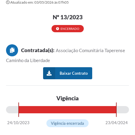
Atualizado em: 03/05/2026 às 07h05
Transparência
Editais
Nº 13/2023
Legislação
ENCERRADO
Ouvidoria
Contratada(s):
Associação Comunitária Taperense
Procuradoria Jurídica - Consultoria Administrativa
Caminho da Liberdade
Serviços da Secretaria Municipal de Fazenda
Baixar Contrato
Controle Interno
Notícias
Vigência
SIM - Serviço de Inspeção Muncipal
e-SIC
24/10/2023
23/04/2024
Vigência encerrada
Regularização Fundiária