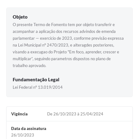
Contato
Notificações de Penalidades – Decisões
Objeto
Notificações Ambientais
O presente Termo de Fomento tem por objeto transferir e
acompanhar a aplicação dos recursos advindos de emenda
Notificações Obras e Posturas
parlamentar — exercício de 2023, conforme previsão expressa
na Lei Municipal nº 2470/2023, e alteragdes posteriores,
Conselho Municipal de Conservação e Defesa do
visando a execugao do Projeto "Em foco, aprender, crescer e
Meio Ambiente-CODEMA
multiplicar”, seguindo parametros dispostos no plano de
Galeria de Fotos
trabalho aprovado.
Contratos
Fundamentação Legal
Lei Federal nº 13.019/2014
Audiências Públicas
Arquivos para Download
Obras
Vigência
De 26/10/2023 à 25/04/2024
Galeria de Vídeos
Data da assinatura
26/10/2023
Projetos