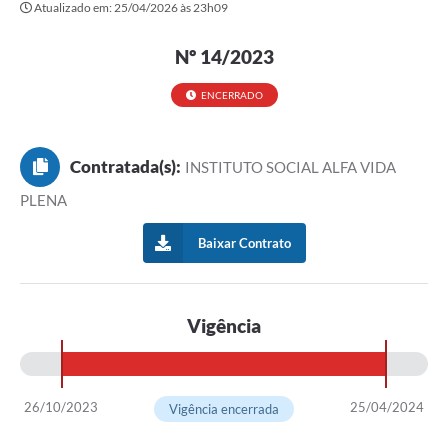
Atualizado em: 25/04/2026 às 23h09
Transparência
Editais
Nº 14/2023
Legislação
ENCERRADO
Ouvidoria
Contratada(s):
INSTITUTO SOCIAL ALFA VIDA
Procuradoria Jurídica - Consultoria Administrativa
PLENA
Serviços da Secretaria Municipal de Fazenda
Baixar Contrato
Controle Interno
Notícias
Vigência
SIM - Serviço de Inspeção Muncipal
e-SIC
26/10/2023
25/04/2024
Vigência encerrada
Regularização Fundiária