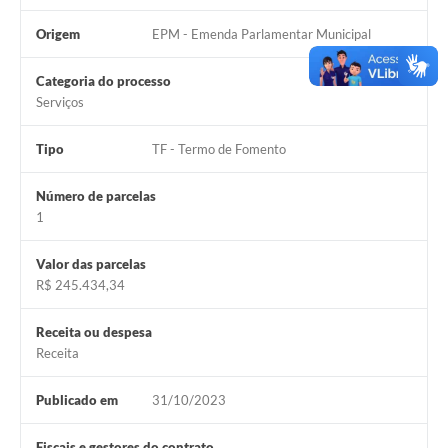
Origem
EPM - Emenda Parlamentar Municipal
Contas Públicas
Links
Categoria do processo
Serviços
Serviços Online
Tipo
TF - Termo de Fomento
Telefones Úteis
A Prefeitura
Número de parcelas
1
Diário Oficial
Valor das parcelas
R$ 245.434,34
Receita ou despesa
Receita
Publicado em
31/10/2023
Fiscais e gestores do contrato