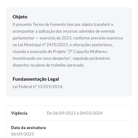
Contato
Notificações de Penalidades – Decisões
Objeto
Notificações Ambientais
0 presente Termo de Fomento tem por objeto transferir e
acompanhar a aplicação dos recursos advindos de emenda
Notificações Obras e Posturas
parlamentar — exercício de 2023, conforme previsão expressa
na Lei Municipal nº 2470/2023, e alterações posteriores,
Conselho Municipal de Conservação e Defesa do
visando a execução do Projeto “2º Capacita Mulheres:
Meio Ambiente-CODEMA
Incentivando um novo despertar”, seguindo parâmetros
Galeria de Fotos
dispostos no plano de trabalho aprovado.
Contratos
Fundamentação Legal
Lei Federal nº 13.019/2014.
Audiências Públicas
Arquivos para Download
Obras
Vigência
De 06/09/2023 à 04/03/2024
Galeria de Vídeos
Data da assinatura
06/09/2023
Projetos