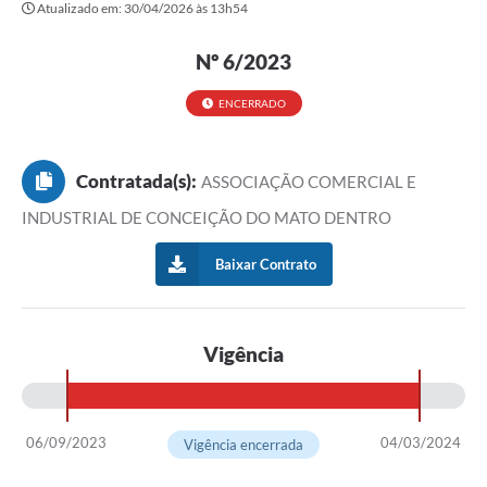
Atualizado em: 30/04/2026 às 13h54
Transparência
Editais
Nº 6/2023
Legislação
ENCERRADO
Ouvidoria
Contratada(s):
ASSOCIAÇÃO COMERCIAL E
Procuradoria Jurídica - Consultoria Administrativa
INDUSTRIAL DE CONCEIÇÃO DO MATO DENTRO
Serviços da Secretaria Municipal de Fazenda
Baixar Contrato
Controle Interno
Notícias
Vigência
SIM - Serviço de Inspeção Muncipal
e-SIC
06/09/2023
04/03/2024
Vigência encerrada
Regularização Fundiária