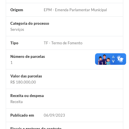
Origem
EPM - Emenda Parlamentar Municipal
Contas Públicas
Links
Categoria do processo
Serviços
Serviços Online
Tipo
TF - Termo de Fomento
Telefones Úteis
A Prefeitura
Número de parcelas
1
Diário Oficial
Valor das parcelas
R$ 180.000,00
Receita ou despesa
Receita
Publicado em
06/09/2023
Fiscais e gestores do contrato