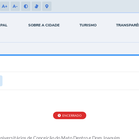
A+
A-
IPAL
SOBRE A CIDADE
TURISMO
TRANSPARÊ
ENCERRADO
niversitários de Conceição do Mato Dentro e Dom Joaquim