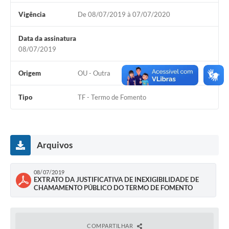
Contato
Vigência
De 08/07/2019 à 07/07/2020
Notificações de Penalidades – Decisões
Data da assinatura
Notificações Ambientais
08/07/2019
Notificações Obras e Posturas
Origem
OU - Outra
Conselho Municipal de Conservação e Defesa do
Meio Ambiente-CODEMA
Tipo
TF - Termo de Fomento
Galeria de Fotos
Contratos
Arquivos
Audiências Públicas
Arquivos para Download
08/07/2019
EXTRATO DA JUSTIFICATIVA DE INEXIGIBILIDADE DE
Obras
CHAMAMENTO PÚBLICO DO TERMO DE FOMENTO
Galeria de Vídeos
COMPARTILHAR
Projetos