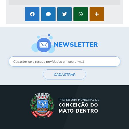
Contas Públicas
Links
Serviços Online
NEWSLETTER
Telefones Úteis
A Prefeitura
Diário Oficial
CADASTRAR