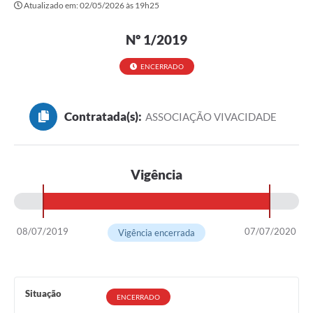
Atualizado em: 02/05/2026 às 19h25
Transparência
Editais
Nº 1/2019
Legislação
ENCERRADO
Ouvidoria
Contratada(s):
ASSOCIAÇÃO VIVACIDADE
Procuradoria Jurídica - Consultoria Administrativa
Serviços da Secretaria Municipal de Fazenda
Vigência
Controle Interno
Notícias
SIM - Serviço de Inspeção Muncipal
08/07/2019
07/07/2020
Vigência encerrada
e-SIC
Regularização Fundiária
Situação
ENCERRADO