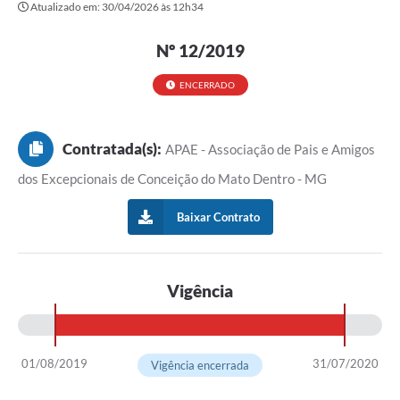
Atualizado em: 30/04/2026 às 12h34
Transparência
Editais
Nº 12/2019
Legislação
ENCERRADO
Ouvidoria
Contratada(s):
APAE - Associação de Pais e Amigos
Procuradoria Jurídica - Consultoria Administrativa
dos Excepcionais de Conceição do Mato Dentro - MG
Serviços da Secretaria Municipal de Fazenda
Baixar Contrato
Controle Interno
Notícias
Vigência
SIM - Serviço de Inspeção Muncipal
e-SIC
01/08/2019
31/07/2020
Vigência encerrada
Regularização Fundiária