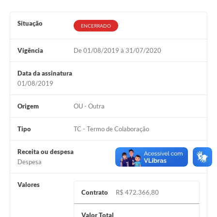
Contato
Notificações de Penalidades – Decisões
Situação
ENCERRADO
Notificações Ambientais
Vigência
De 01/08/2019 à 31/07/2020
Notificações Obras e Posturas
Data da assinatura
Conselho Municipal de Conservação e Defesa do
Meio Ambiente-CODEMA
01/08/2019
Galeria de Fotos
Origem
OU - Outra
Contratos
Tipo
TC - Termo de Colaboração
Audiências Públicas
Receita ou despesa
Arquivos para Download
Despesa
Obras
Valores
Contrato
R$ 472.366,80
Galeria de Vídeos
Valor Total
Projetos