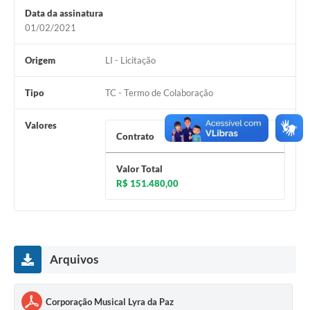
Contato
Data da assinatura
Notificações de Penalidades – Decisões
01/02/2021
Notificações Ambientais
Origem
LI - Licitação
Notificações Obras e Posturas
Tipo
TC - Termo de Colaboração
Conselho Municipal de Conservação e Defesa do
Meio Ambiente-CODEMA
Valores
Contrato
R$ 151.480,00
Galeria de Fotos
Valor Total
Contratos
R$ 151.480,00
Audiências Públicas
Arquivos para Download
Obras
Arquivos
Galeria de Vídeos
Corporação Musical Lyra da Paz
Projetos