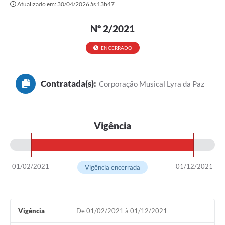
Atualizado em: 30/04/2026 às 13h47
Transparência
Editais
Nº 2/2021
Legislação
ENCERRADO
Ouvidoria
Contratada(s):
Corporação Musical Lyra da Paz
Procuradoria Jurídica - Consultoria Administrativa
Serviços da Secretaria Municipal de Fazenda
Vigência
Controle Interno
Notícias
SIM - Serviço de Inspeção Muncipal
01/02/2021
01/12/2021
Vigência encerrada
e-SIC
Regularização Fundiária
Vigência
De 01/02/2021 à 01/12/2021