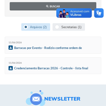
Contato
BUSCAR
Notificações de Penalidades – Decisões
Notificações Ambientais
Arquivos (2)
Secretarias (1)
Notificações Obras e Posturas
Conselho Municipal de Conservação e Defesa do
Meio Ambiente-CODEMA
11/06/2026
Barracas por Evento - Rodízio conforme ordem de
Galeria de Fotos
credenciamento dos habilitados
Contratos
11/06/2026
Credenciamento Barracas 2026 - Controle - lista final
Audiências Públicas
Arquivos para Download
Obras
Galeria de Vídeos
NEWSLETTER
Projetos