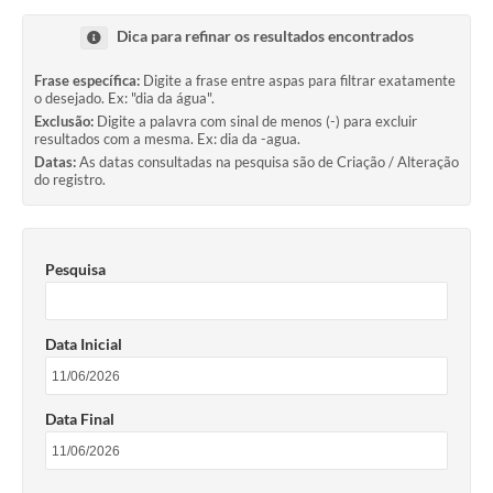
Transparência
Dica para refinar os resultados encontrados
Editais
Frase específica:
Digite a frase entre aspas para filtrar exatamente
o desejado. Ex: "dia da água".
Legislação
Exclusão:
Digite a palavra com sinal de menos (-) para excluir
resultados com a mesma. Ex: dia da -agua.
Ouvidoria
Datas:
As datas consultadas na pesquisa são de Criação / Alteração
do registro.
Procuradoria Jurídica - Consultoria Administrativa
Serviços da Secretaria Municipal de Fazenda
Pesquisa
Controle Interno
Notícias
Data Inicial
SIM - Serviço de Inspeção Muncipal
e-SIC
Data Final
Regularização Fundiária