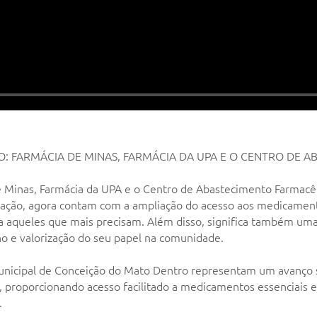
O: FARMÁCIA DE MINAS, FARMÁCIA DA UPA E O CENTRO DE 
Minas, Farmácia da UPA e o Centro de Abastecimento Farmacêu
ação, agora contam com a ampliação do acesso aos medicamento
 aqueles que mais precisam. Além disso, significa também uma
ho e valorização do seu papel na comunidade.
municipal de Conceição do Mato Dentro representam um avanço s
 proporcionando acesso facilitado a medicamentos essenciais 
.