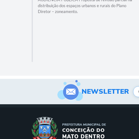
distribuição dos espaços urbanos e rurais do Plano
Diretor – zoneamento.
NEWSLETTER