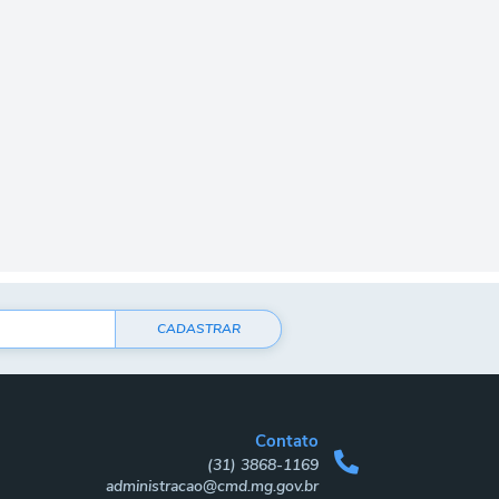
CADASTRAR
Contato
(31) 3868-1169
administracao@cmd.mg.gov.br