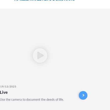
19/12/2025
27/11/202
Live
Audiênc
novo C
Use the camera to document the deeds of life.
Audiência 
UFVJM.