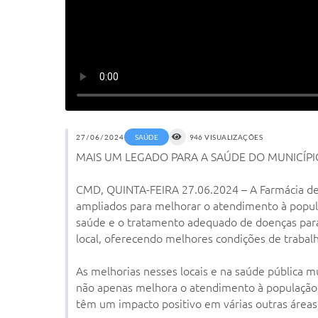
27/06/2024
SAÚDE
946 VISUALIZAÇÕES
MAIS UM LEGADO PARA A SAÚDE DO MUNICÍPI
CMD, QUINTA-FEIRA 27.06.2024 – A Farmácia de 
ampliados para melhorar o atendimento à popul
saúde e o tratamento adequado de doenças para
local, oferecendo melhores condições de trabal
As melhorias nesses locais e na saúde pública 
não apenas melhora o atendimento à população,
têm um impacto positivo em várias outras áreas