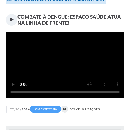
Transparência
Editais
COMBATE À DENGUE: ESPAÇO SAÚDE ATUA
NA LINHA DE FRENTE!
Legislação
Ouvidoria
Procuradoria Jurídica - Consultoria Administrativa
Serviços da Secretaria Municipal de Fazenda
Controle Interno
Notícias
SIM - Serviço de Inspeção Muncipal
e-SIC
22/02/2024
SEM CATEGORIA
869 VISUALIZAÇÕES
Regularização Fundiária