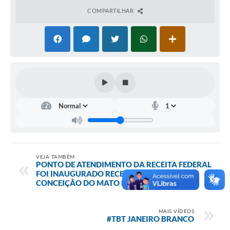
Contato
COMPARTILHAR
Notificações de Penalidades – Decisões
Notificações Ambientais
Notificações Obras e Posturas
Conselho Municipal de Conservação e Defesa do
Meio Ambiente-CODEMA
Galeria de Fotos
Contratos
Audiências Públicas
VEJA TAMBÉM
PONTO DE ATENDIMENTO DA RECEITA FEDERAL
Arquivos para Download
FOI INAUGURADO RECENTEMENTE EM
CONCEIÇÃO DO MATO DENTRO
Obras
Galeria de Vídeos
MAIS VÍDEOS
#TBT JANEIRO BRANCO
Projetos