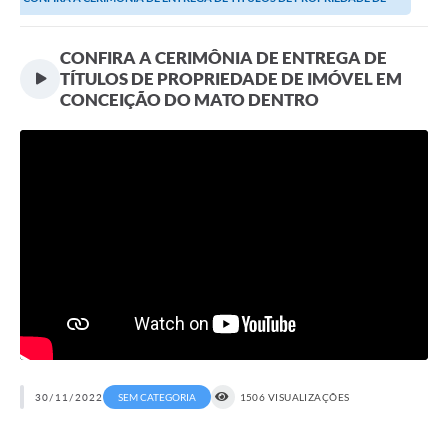
Transparência
IMÓVEL EM CONCEIÇÃO...
Editais
CONFIRA A CERIMÔNIA DE ENTREGA DE
TÍTULOS DE PROPRIEDADE DE IMÓVEL EM
Legislação
CONCEIÇÃO DO MATO DENTRO
Ouvidoria
Procuradoria Jurídica - Consultoria Administrativa
Serviços da Secretaria Municipal de Fazenda
Controle Interno
Notícias
SIM - Serviço de Inspeção Muncipal
e-SIC
30/11/2022
SEM CATEGORIA
1506 VISUALIZAÇÕES
Regularização Fundiária