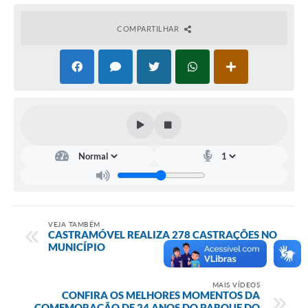
Contato
Notificações de Penalidades – Decisões
COMPARTILHAR
Notificações Ambientais
Notificações Obras e Posturas
Conselho Municipal de Conservação e Defesa do
Meio Ambiente-CODEMA
Galeria de Fotos
Contratos
Audiências Públicas
VEJA TAMBÉM
Arquivos para Download
CASTRAMÓVEL REALIZA 278 CASTRAÇÕES NO
MUNICÍPIO
Obras
Galeria de Vídeos
MAIS VÍDEOS
CONFIRA OS MELHORES MOMENTOS DA
COMEMORAÇÃO DE 24 ANOS DO PARQUE DO
Projetos